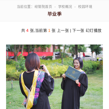
当前位置：
经管院首页
-
学校概况
-
校园环境
毕业季
共
4
张,当前第
1
张
上一张
|
下一张
幻灯播放