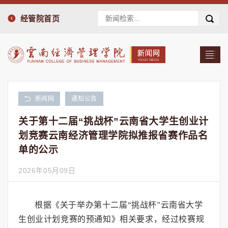
经管院首页
新闻网
通知公告
关于第十二届“挑战杯”云南省大学生创业计
划竞赛云南经济管理学院拟推报省赛作品名
单的公示
2026年05月09日
根据《关于举办第十二届“挑战杯”云南省大学
生创业计划竞赛的预通知》相关要求，经过校赛规