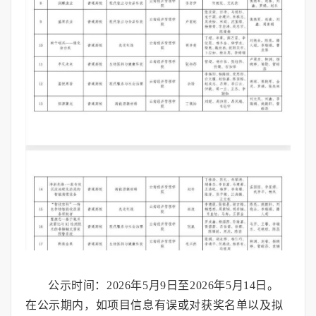
公示时间：2026年5月9日至2026年5月14日。
在公示期内，如项目信息有误或对获奖名单以及拟