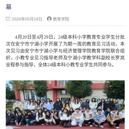
幕
2026年05月18日
教育学院
4月
20
日至
4月
29
日，
24级本科小学教育专业学生
分批
次
在安宁市宁湖小学开展了为期
一周
的教育见习活动，本
次见习由安宁市宁湖小学与
经济管理学院教育学院
联合组
织，
小教专业
见习指导老师及宁湖小学教学科副校长罗岚
全程参与指导，全体
24级本科小教专业学生共同参与。