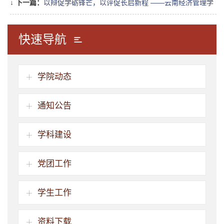
↓
下一篇：
以辩促学砺锋芒，以评促长启新程 ——云南经济管理学
院教育学院2026届本科毕业论文答辩圆满收官
快速导航
学院动态
通知公告
学科建设
党团工作
学生工作
资料下载