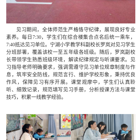
见习期间，全体师范生严格恪守纪律，展现良好专业
素养。每日
7:30，学生们在综合楼集合点名后统一乘车，
7:40抵达见习单位
。
宁湖小学教学科副校长罗岚对见习学生
分班部署，覆盖该校
一
至
五
年级各班级。随后，罗岚副校
长带领学生熟悉班级环境，解读纪律规定与听课要求。见
习指导老师明确要求，强调需遵守见习单位规章制度与作
息，筑牢安全防线，规范言行、维护学校形象，秉持优良
作风，保障见习有序开展。课堂观摩中，学生们认真聆
听、细致记录，规范填写见习手册，分析授课方法与课堂
技巧，积累一线教学经验。