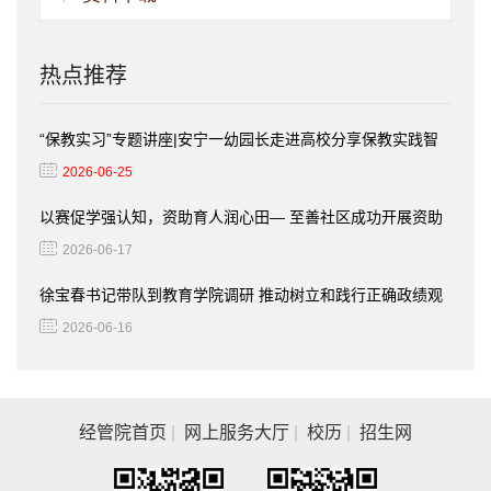
热点推荐
“保教实习”专题讲座|安宁一幼园长走进高校分享保教实践智
慧
2026-06-25
以赛促学强认知，资助育人润心田— 至善社区成功开展资助
知识答题竞赛活动
2026-06-17
徐宝春书记带队到教育学院调研 推动树立和践行正确政绩观
学习教育走深走实
2026-06-16
经管院首页
|
网上服务大厅
|
校历
|
招生网